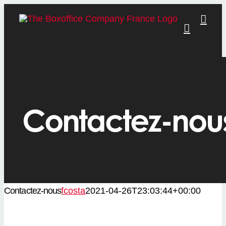
Skip
to
content
Contactez-nou
Contactez-nous
fcosta
2021-04-26T23:03:44+00:00