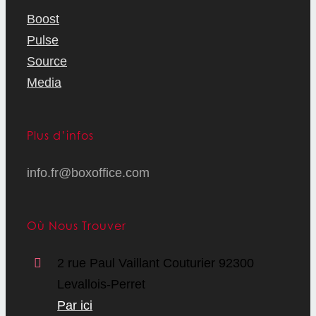
Boost
Pulse
Source
Media
Plus d’infos
info.fr@boxoffice.com
Où Nous Trouver
2 rue Paul Vaillant Couturier 92300
Levallois-Perret
Par ici